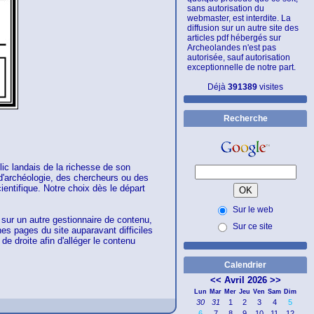
sans autorisation du
webmaster, est interdite. La
diffusion sur un autre site des
articles pdf hébergés sur
Archeolandes n'est pas
autorisée, sauf autorisation
exceptionnelle de notre part.
Déjà
391389
visites
Recherche
lic landais de la richesse de son
d'archéologie, des chercheurs ou des
ientifique. Notre choix dès le départ
Sur le web
sur un autre gestionnaire de contenu,
Sur ce site
nes pages du site auparavant difficiles
de droite afin d'alléger le contenu
Calendrier
<<
Avril 2026
>>
Lun
Mar
Mer
Jeu
Ven
Sam
Dim
30
31
1
2
3
4
5
6
7
8
9
10
11
12