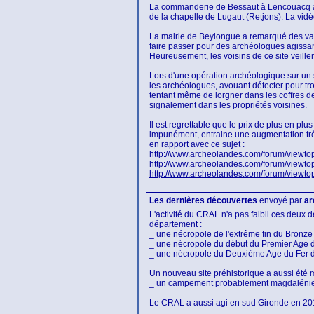
La commanderie de Bessaut à Lencouacq a sub
de la chapelle de Lugaut (Retjons). La vidéo
La mairie de Beylongue a remarqué des va-et
faire passer pour des archéologues agissan
Heureusement, les voisins de ce site veille
Lors d'une opération archéologique sur un s
les archéologues, avouant détecter pour tro
tentant même de lorgner dans les coffres d
signalement dans les propriétés voisines.
Il est regrettable que le prix de plus en pl
impunément, entraine une augmentation très 
en rapport avec ce sujet :
http://www.archeolandes.com/forum/viewto
http://www.archeolandes.com/forum/viewto
http://www.archeolandes.com/forum/viewto
Les dernières découvertes
envoyé par
ar
L'activité du CRAL n'a pas faibli ces deux 
département :
_ une nécropole de l'extrême fin du Bronze
_ une nécropole du début du Premier Age 
_ une nécropole du Deuxième Age du Fer d
Un nouveau site préhistorique a aussi été m
_ un campement probablement magdalénie
Le CRAL a aussi agi en sud Gironde en 2010