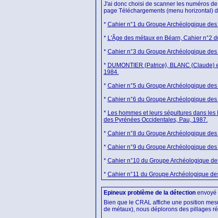
J'ai donc choisi de scanner les numéros d
page Téléchargements (menu horizontal) d'
*
Cahier n°1 du Groupe Archéologique des 
*
L'Âge des métaux en Béarn, Cahier n°2 d
*
Cahier n°3 du Groupe Archéologique des 
*
DUMONTIER (Patrice}, BLANC (Claude) et co
1984.
*
Cahier n°5 du Groupe Archéologique des 
*
Cahier n°6 du Groupe Archéologique des 
*
Les hommes et leurs sépultures dans les
des Pyrénées Occidentales, Pau, 1987.
*
Cahier n°8 du Groupe Archéologique des 
*
Cahier n°9 du Groupe Archéologique des 
*
Cahier n°10 du Groupe Archéologique de
*
Cahier n°11 du Groupe Archéologique des
Epineux problème de la détection
envoyé
Bien que le CRAL affiche une position mesur
de métaux), nous déplorons des pillages r