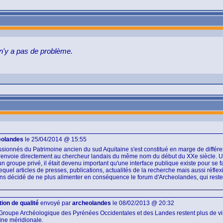
il n'y a pas de problème.
eolandes
le 25/04/2014 @ 15:55
sionnés du Patrimoine ancien du sud Aquitaine s'est constitué en marge de différ
 renvoie directement au chercheur landais du même nom du début du XXe siècle. Ut
un groupe privé
, il était devenu important qu'une interface publique existe pour se 
 lequel articles de presses, publications, actualités de la recherche mais aussi réfle
avons décidé de ne plus alimenter en conséquence
le forum d'Archeolandes
, qui rest
ion de qualité
envoyé par
archeolandes
le 08/02/2013 @ 20:32
Groupe Archéologique des Pyrénées Occidentales et des Landes restent plus de vi
ine méridionale.