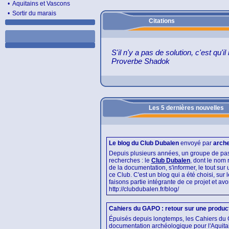
•
Aquitains et Vascons
•
Sortir du marais
Citations
S'il n'y a pas de solution, c'est qu'
Proverbe Shadok
Les 5 dernières nouvelles
Le blog du Club Dubalen
envoyé par
arch
Depuis plusieurs années, un groupe de pas
recherches : le
Club Dubalen
, dont le nom
de la documentation, s'informer, le tout sur
ce Club. C'est un blog qui a été choisi, sur
faisons partie intégrante de ce projet et 
http://clubdubalen.fr/blog/
Cahiers du GAPO : retour sur une product
Épuisés depuis longtemps, les Cahiers du 
documentation archéologique pour l'Aquita