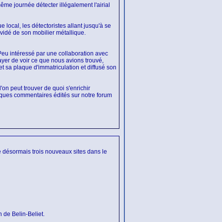
me journée détecter illégalement l'airial
local, les détectoristes allant jusqu'à se
vidé de son mobilier métallique.
 Peu intéressé par une collaboration avec
ayer de voir ce que nous avions trouvé,
 sa plaque d'immatriculation et diffusé son
'on peut trouver de quoi s'enrichir
elques commentaires édités sur notre forum
e désormais trois nouveaux sites dans le
 de Belin-Beliet.