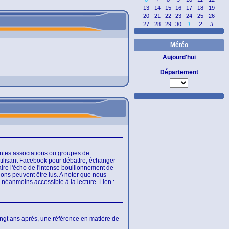
13
14
15
16
17
18
19
20
21
22
23
24
25
26
27
28
29
30
1
2
3
Météo
Aujourd'hui
Département
entes associations ou groupes de
ilisant Facebook pour débattre, échanger
faire l'écho de l'intense bouillonnement de
xions peuvent être lus. A noter que nous
e néanmoins accessible à la lecture. Lien :
ngt ans après, une référence en matière de