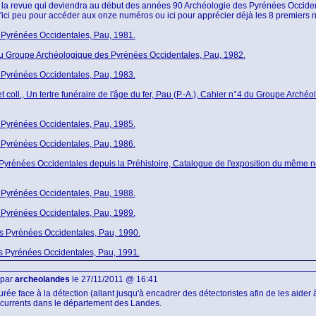
e la revue qui deviendra au début des années 90 Archéologie des Pyrénées Occide
ici peu pour accéder aux onze numéros ou ici pour apprécier déjà les 8 premiers 
Pyrénées Occidentales, Pau, 1981.
u Groupe Archéologique des Pyrénées Occidentales, Pau, 1982.
Pyrénées Occidentales, Pau, 1983.
ll., Un tertre funéraire de l'âge du fer, Pau (P.-A.), Cahier n°4 du Groupe Arché
Pyrénées Occidentales, Pau, 1985.
Pyrénées Occidentales, Pau, 1986.
 Pyrénées Occidentales depuis la Préhistoire, Catalogue de l'exposition du même
Pyrénées Occidentales, Pau, 1988.
Pyrénées Occidentales, Pau, 1989.
s Pyrénées Occidentales, Pau, 1990.
 Pyrénées Occidentales, Pau, 1991.
 par
archeolandes
le 27/11/2011 @ 16:41
ée face à la détection (allant jusqu'à encadrer des détectoristes afin de les aider 
écurrents dans le département des Landes.