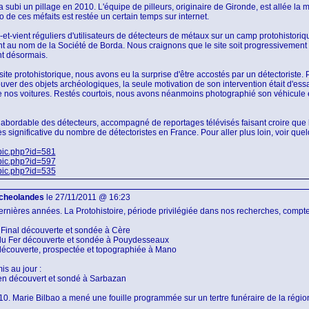
i un pillage en 2010. L'équipe de pilleurs, originaire de Gironde, est allée la mê
 de ces méfaits est restée un certain temps sur internet.
-vient réguliers d'utilisateurs de détecteurs de métaux sur un camp protohistorique 
t au nom de la Société de Borda. Nous craignons que le site soit progressivement 
nt désormais.
ite protohistorique, nous avons eu la surprise d'être accostés par un détectoriste.
uver des objets archéologiques, la seule motivation de son intervention était d'ess
e nos voitures. Restés courtois, nous avons néanmoins photographié son véhicule et
us abordable des détecteurs, accompagné de reportages télévisés faisant croire que l
significative du nombre de détectoristes en France. Pour aller plus loin, voir qu
pic.php?id=581
pic.php?id=597
pic.php?id=535
cheolandes
le 27/11/2011 @ 16:23
dernières années. La Protohistoire, période privilégiée dans nos recherches, compt
 Final découverte et sondée à Cère
du Fer découverte et sondée à Pouydesseaux
écouverte, prospectée et topographiée à Mano
is au jour :
n découvert et sondé à Sarbazan
. Marie Bilbao a mené une fouille programmée sur un tertre funéraire de la région