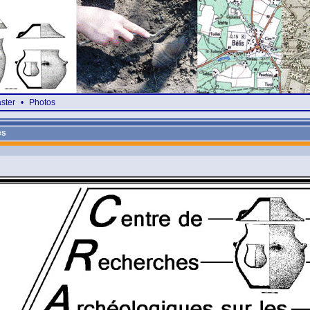
ster
•
Photos
es