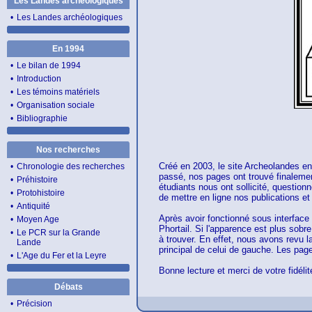
Les Landes archéologiques
•
Les Landes archéologiques
En 1994
•
Le bilan de 1994
•
Introduction
•
Les témoins matériels
•
Organisation sociale
•
Bibliographie
Nos recherches
Créé en 2003, le site Archeolandes en 
•
Chronologie des recherches
passé, nos pages ont trouvé finalemen
•
Préhistoire
étudiants nous ont sollicité, question
•
Protohistoire
de mettre en ligne nos publications e
•
Antiquité
Après avoir fonctionné sous interface
•
Moyen Age
Phortail. Si l'apparence est plus sobre
•
Le PCR sur la Grande
à trouver. En effet, nous avons revu la
Lande
principal de celui de gauche. Les pag
•
L'Age du Fer et la Leyre
Bonne lecture et merci de votre fidélit
Débats
•
Précision