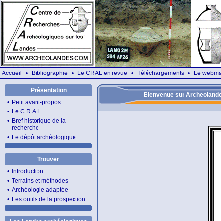
Accueil
•
Bibliographie
•
Le CRAL en revue
•
Téléchargements
•
Le webma
Présentation
Bienvenue sur Archeoland
•
Petit avant-propos
•
Le C.R.A.L.
•
Bref historique de la
recherche
•
Le dépôt archéologique
Trouver
•
Introduction
•
Terrains et méthodes
•
Archéologie adaptée
•
Les outils de la prospection