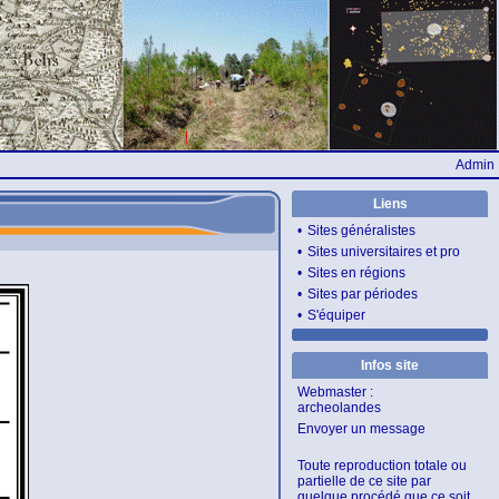
Admin
Liens
•
Sites généralistes
•
Sites universitaires et pro
•
Sites en régions
•
Sites par périodes
•
S'équiper
Infos site
Webmaster :
archeolandes
Envoyer un message
Toute reproduction totale ou
partielle de ce site par
quelque procédé que ce soit,